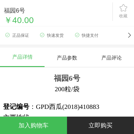
福园6号
收藏
￥40.00
正品保证
快速发货
快捷支付
产品详情
产品参数
产品评论
福园6
号
200粒/袋
登记编号
：GPD
西瓜
(2018)410883
主要性状:
加入购物车
立即购买
中早熟品种，全生育期
96
天左右，果实