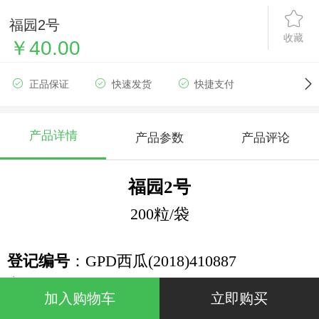
福园2号
收藏
￥40.00
正品保证
快速发货
快捷支付
产品详情
产品参数
产品评论
福园
2号
200粒/袋
登记编号
：GPD
西瓜
(2018)410887
主要性状：
加入购物车
立即购买
该品种为早熟升级版甜王类型品种，果