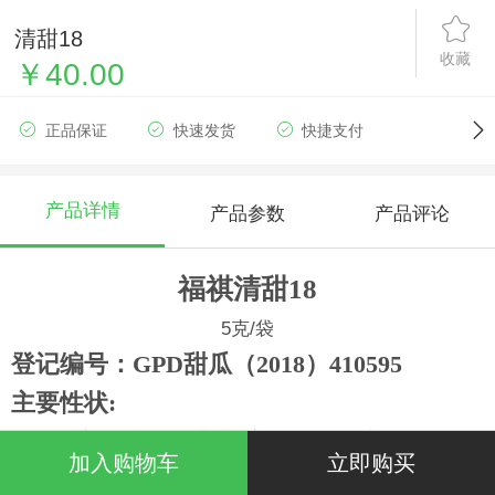
清甜18
收藏
￥40.00
正品保证
快速发货
快捷支付
产品详情
产品参数
产品评论
福祺清甜
18
5克/袋
登记编号：GPD甜瓜（2018）410595
主要性状
:
早熟品种，正常栽培条件下开花后
23
天左
加入购物车
立即购买
右成熟，植株生长势稳健，子蔓、孙蔓均可