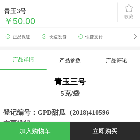
青玉3号
收藏
￥50.00
正品保证
快速发货
快捷支付
产品详情
产品参数
产品评论
青玉三号
5克/袋
登记编号：GPD甜瓜（2018)410596
主要性状：
加入购物车
立即购买
早熟
品种，正常栽培条件下开花后
28
天