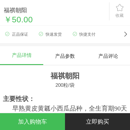
福祺朝阳
收藏
￥50.00
正品保证
快速发货
快捷支付
产品详情
产品参数
产品评论
福祺朝阳
200粒/袋
主要性状：
早熟黄皮黄瓤小西瓜品种，全生育期90天
左右，植株长势中等，易坐果，果实高圆
加入购物车
立即购买
形，果皮黄色，果肉黄色，质地酥脆，中心