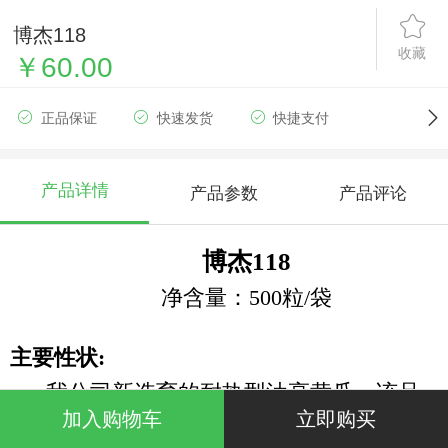
博杰118
收藏
￥60.00
正品保证
快速发货
快捷支付
产品详情
产品参数
产品评论
博杰
118
净含量：500粒/袋
主要性状
:
我公司新选育的耐热型油亮黄瓜，该品
加入购物车
立即购买
种腰瓜长
35
厘米左右，粗短把，密刺型，深