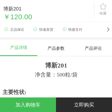
博新201
收藏
￥120.00
正品保证
快速发货
快捷支付
产品详情
产品参数
产品评论
博新
201
净含量：500粒/袋
主要性状
:
该品种2011年上市，是越冬温室黄瓜套苦
加入购物车
立即购买
瓜茬专用黄瓜新品种，中早熟。长势好，耐